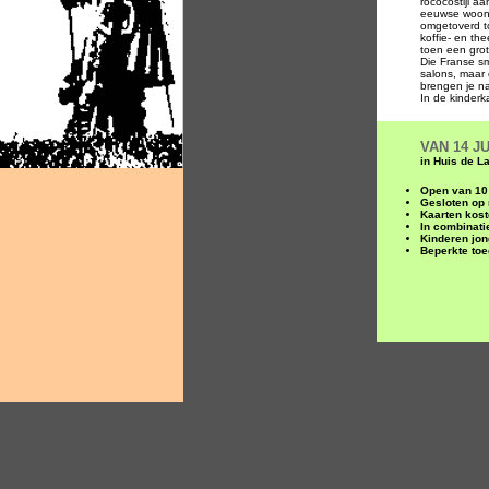
rococostijl a
eeuwse wooncu
omgetoverd to
koffie- en th
toen een grot
Die Franse sm
salons, maar
brengen je n
In de kinder
VAN 14 J
in Huis de L
Open van 10 
Gesloten op
Kaarten kost
In combinatie
Kinderen jon
Beperkte toe